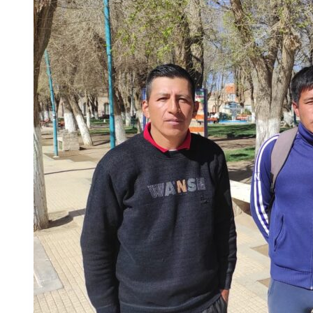
“PRIMER
ENCUENTRO
EN
LA
PUNA”