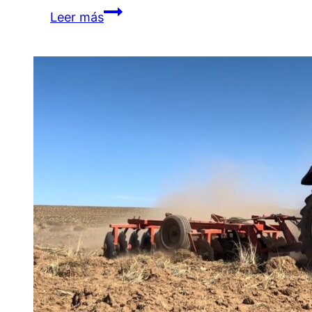
REUNIÓN
Leer más
FRUCTÍFERA
ENTRE
DESARROLLO
SOCIAL
Y
DIFERENTES
BARRIOS