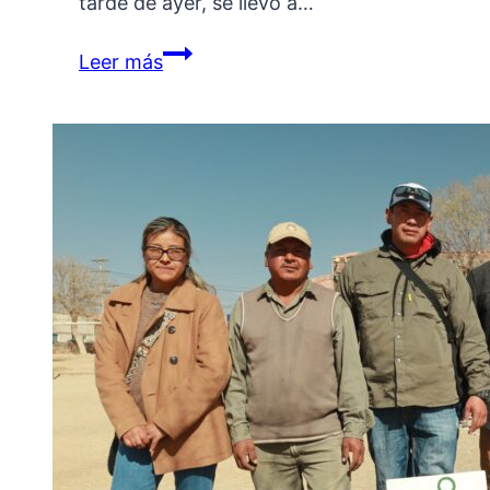
tarde de ayer, se llevó a…
LAS
Leer más
ESCUELAS
SE
SUMAN
AL
PROGRAMA
«LA
QUIACA
VERDE»