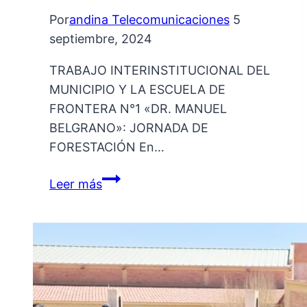
Por
andina Telecomunicaciones
5
septiembre, 2024
TRABAJO INTERINSTITUCIONAL DEL
MUNICIPIO Y LA ESCUELA DE
FRONTERA N°1 «DR. MANUEL
BELGRANO»: JORNADA DE
FORESTACIÓN En…
TRABAJO
Leer más
INTERINSTITUCIONAL
DEL
MUNICIPIO
Y
LA
ESCUELA