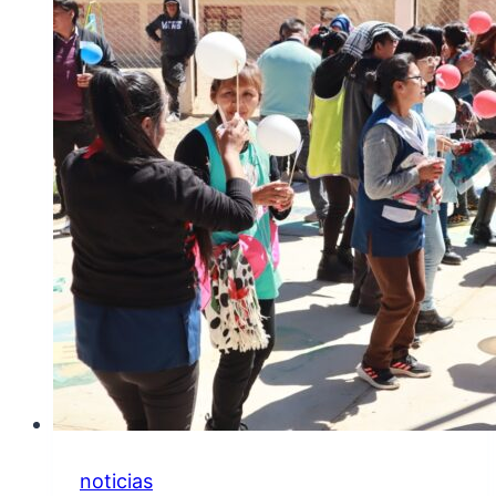
DE
FRONTERA
N°1
«DR.
MANUEL
BELGRANO»:
JORNADA
DE
FORESTACIÓN
noticias