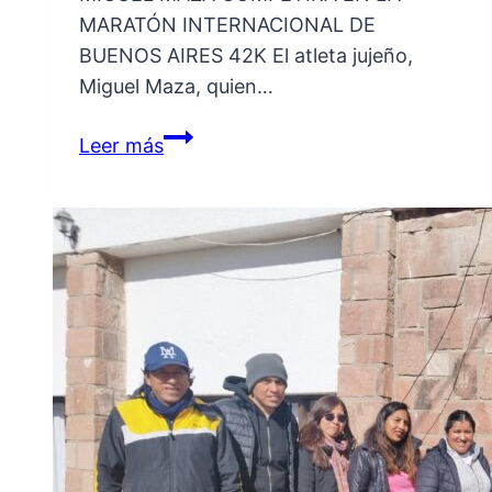
MARATÓN INTERNACIONAL DE
BUENOS AIRES 42K El atleta jujeño,
Miguel Maza, quien…
MIGUEL
Leer más
MAZA
COMPETIRÁ
EN
LA
MARATÓN
INTERNACIONAL
DE
BUENOS
AIRES
42K