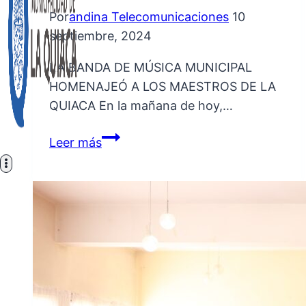
Por
andina Telecomunicaciones
10
septiembre, 2024
LA BANDA DE MÚSICA MUNICIPAL
HOMENAJEÓ A LOS MAESTROS DE LA
QUIACA En la mañana de hoy,…
LA
Leer más
BANDA
DE
MÚSICA
MUNICIPAL
HOMENAJEÓ
A
LOS
MAESTROS