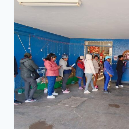
dE
MÚSICA
DE
LA
QUIACA
SE
PROYECTARÁ
EN
CINE