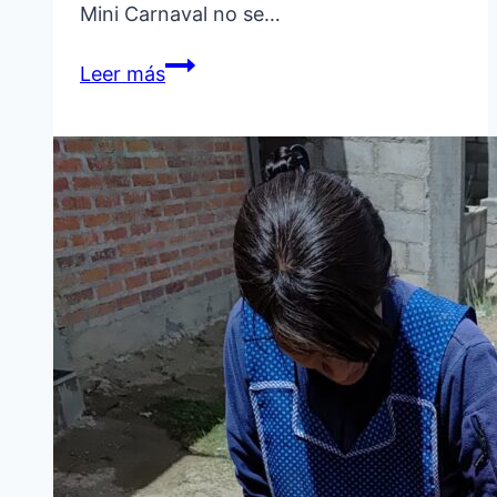
Mini Carnaval no se…
REGISTRO
Leer más
Y
CONTROL
SANITARIO:
CLAVES
PARA
LA
VENTA
DE
ALIMENTOS
EN
EL
MINI
CARNAVAL