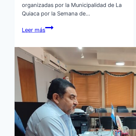
organizadas por la Municipalidad de La
Quiaca por la Semana de…
EL
Leer más
JARDÍN
INDEPENDIENTE
N°
54
PARTICIPÓ
DEL
IZAMIENTO
DE
LA
BANDERA
EN
LA