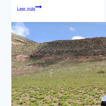
SANSANA
Leer más
SUR
CELEBRÓ
SU
ANIVERSARIO
CON
ACOMPAÑAMIENTO
MUNICIPAL
Y
PROYECCIÓN
DE
FUTURO