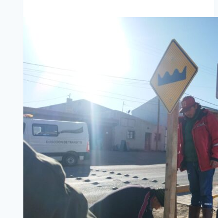
VIDA»:
MOVIMIENTO
Y
BENIESTAR
PARA
ADULTOS
MAYORES