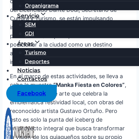
cultural y turística. Bajo la gestión
Organigrama
del Licenciado Dante Dodi, Secretario de
Servicio
Cultura y Turismo, se están impulsando
SEM
iniciativas que no solo buscan revalorizar el
GDI
patrimonio Quiaqueño, sino también
Áreas
posicionar a la ciudad como un destino
Turismo
atractivo a nivel provincial, nacional e
internacional.
Deportes
Noticias
En el marco de estas actividades, se lleva a
Contactos
cabo la muestra
“Manka Fiesta en Colores”
,
Facebook
una exposición de arte que celebra la
emblemática festividad local, con obras del
reconocido artista Gustavo Ortuño. Pero
esto es solo la punta del iceberg de
un proyecto integral que busca transformar
la visión de los quiaqueños sobre su propio