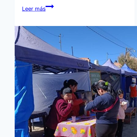
LA
Leer más
CAPILLA
DE
RUTA
5
A
UN
PASO
DE
SU
INAUGURACIÓN