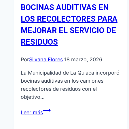
Y
BOCINAS AUDITIVAS EN
TRABAJO
LOS RECOLECTORES PARA
CONJUNTO
MEJORAR EL SERVICIO DE
ENTRE
VECINOS
RESIDUOS
Y
MUNICIPIO
Por
Silvana Flores
18 marzo, 2026
La Municipalidad de La Quiaca incorporó
bocinas auditivas en los camiones
recolectores de residuos con el
objetivo…
LA
Leer más
QUIACA
SUMA