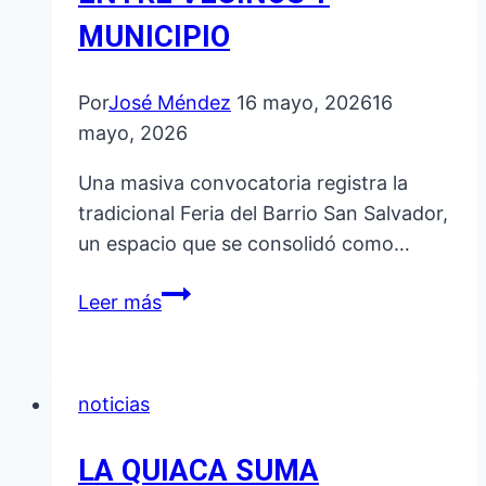
MUNICIPIO
Por
José Méndez
16 mayo, 2026
16
mayo, 2026
Una masiva convocatoria registra la
tradicional Feria del Barrio San Salvador,
un espacio que se consolidó como…
FERIA
Leer más
DEL
BARRIO
SAN
noticias
SALVADOR
PRECIOS
LA QUIACA SUMA
BAJO