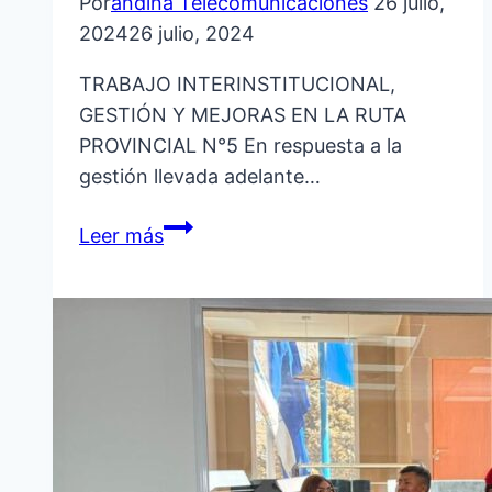
Por
andina Telecomunicaciones
26 julio,
2024
26 julio, 2024
TRABAJO INTERINSTITUCIONAL,
GESTIÓN Y MEJORAS EN LA RUTA
PROVINCIAL N°5 En respuesta a la
gestión llevada adelante…
TRABAJO
Leer más
INTERINSITUCIONAL,
GESTIÓN
Y
MEJORAS
EN
LA
RUTA
PROVINCIAL