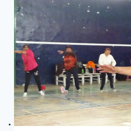
BOCINAS
AUDITIVAS
EN
LOS
RECOLECTORES
PARA
MEJORAR
EL
SERVICIO
DE
RESIDUOS