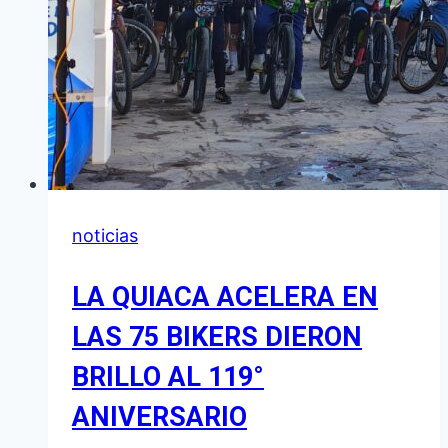
noticias
LA QUIACA ACELERA EN
LAS 75 BIKERS DIERON
BRILLO AL 119°
ANIVERSARIO