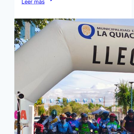
Leer más
EL
ALUMBRADO
EN
BARRIO
ÉXODO
Y
ZONAS
ALEDAÑAS