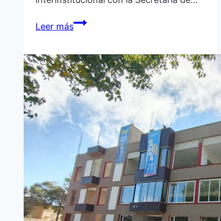
PROGRAMA
Leer más
“ARTE
EN
TERRITORIO”
Y
DÍA
DE
LA
TRADICIÓN