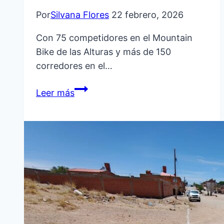
Por
Silvana Flores
22 febrero, 2026
Con 75 competidores en el Mountain
Bike de las Alturas y más de 150
corredores en el…
LA
Leer más
QUIACA
ACELERA
EN
LAS
75
BIKERS
DIERON
BRILLO
AL