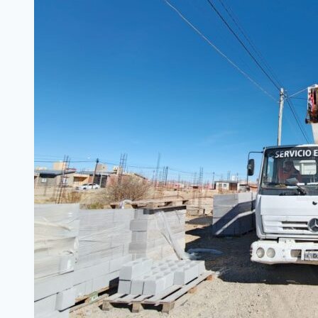
Y
DESTACÓ
EL
ESFUERZO
COLECTIVO
QUE
HIZO
POSIBLE
LA
OBRA