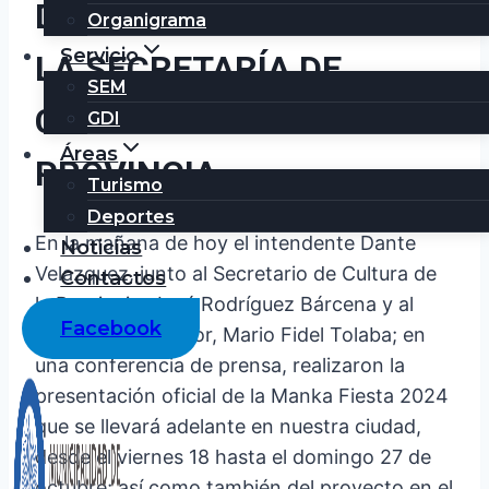
DE LA MANKA FIESTA EN
Organigrama
Servicio
LA SECRETARÍA DE
SEM
CULTURA DE LA
GDI
Áreas
PROVINCIA
Turismo
Deportes
En la mañana de hoy el intendente Dante
Noticias
Velazquez, junto al Secretario de Cultura de
Contactos
la Provincia, José Rodríguez Bárcena y al
Facebook
escritor y Profesor, Mario Fidel Tolaba; en
una conferencia de prensa, realizaron la
presentación oficial de la Manka Fiesta 2024
que se llevará adelante en nuestra ciudad,
desde el viernes 18 hasta el domingo 27 de
octubre; así como también del proyecto en el