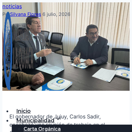
Saltar
noticias
al
Por
Silvana Flores
6 julio, 2026
contenido
Inicio
El gobernador de Jujuy, Carlos Sadir,
Municipalidad
encabezó una reunión de trabajo en el
Carta Orgánica