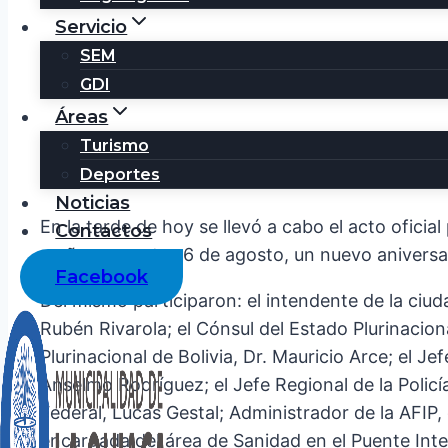
Servicio
SEM
GDI
Áreas
Turismo
199 AÑOS DE LA INDEPEND
Deportes
Noticias
En la tarde de hoy se llevó a cabo el acto ofici
Contactos
mañana, martes 6 de agosto, un nuevo aniversar
Facebook
Del mismo participaron: el intendente de la ciu
Rubén Rivarola; el Cónsul del Estado Plurinacion
Plurinacional de Bolivia, Dr. Mauricio Arce; el
Anselmo Rodríguez; el Jefe Regional de la Policía
Federal, Lucas Gestal; Administrador de la AFIP, 
encargada del área de Sanidad en el Puente Inter