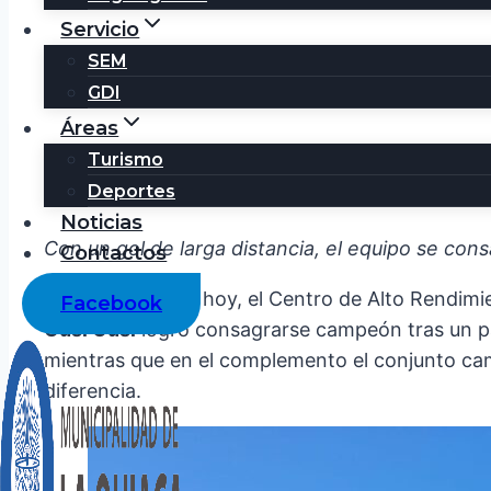
Servicio
SEM
GDI
Áreas
Turismo
Cusi Cusi se quedó con el t
Deportes
Noticias
Con un gol de larga distancia, el equipo se co
Contactos
En la mañana de hoy, el Centro de Alto Rendimi
Facebook
Cusi Cusi
logró consagrarse campeón tras un pa
mientras que en el complemento el conjunto ca
diferencia.