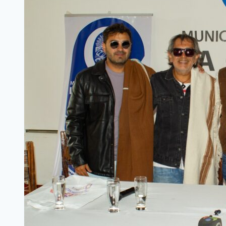
PATRIA
EN
EL
MÁSTIL
MAS
ALTO
DEL
PAÍS
Y
ABRIÓ
SU
SEMANA
ANIVERSARIO
CON
UN
LLAMADO