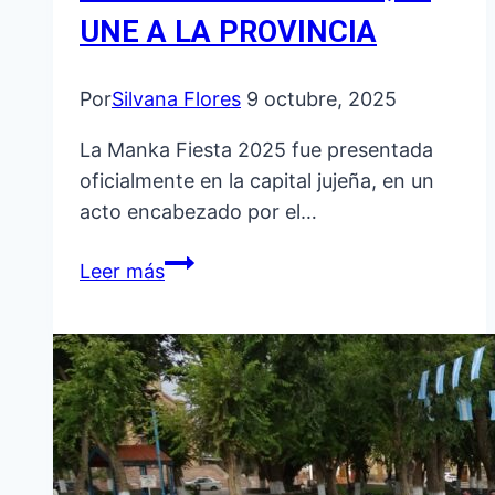
UNE A LA PROVINCIA
Por
Silvana Flores
9 octubre, 2025
La Manka Fiesta 2025 fue presentada
oficialmente en la capital jujeña, en un
acto encabezado por el…
LA
Leer más
MANKA
FIESTA
SE
PRESENTÓ
EN
JUJUY:
UN