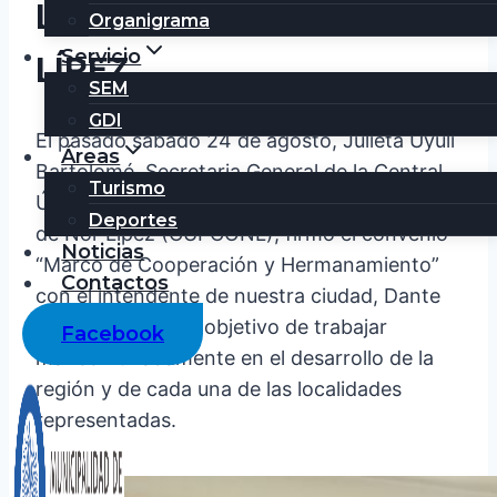
LA COMUNIDAD DE NOR
Organigrama
Servicio
LÍPEZ
SEM
GDI
El pasado sábado 24 de agosto, Julieta Uyuli
Áreas
Bartolomé, Secretaria General de la Central
Turismo
Única Provincial de Comunidades Originarias
Deportes
de Nor Lípez (CUPCONL), firmó el convenio
Noticias
“Marco de Cooperación y Hermanamiento”
Contactos
con el intendente de nuestra ciudad, Dante
Velazquez, con el objetivo de trabajar
Facebook
mancomunadamente en el desarrollo de la
región y de cada una de las localidades
representadas.