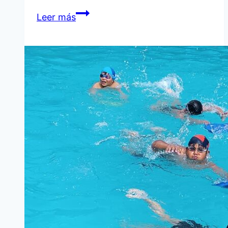
CONFERENCIA
Leer más
DE
PRENSA
DE
“LOS
NOCHEROS”