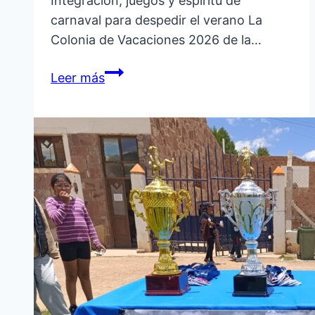
Integración, juegos y espíritu de
carnaval para despedir el verano La
Colonia de Vacaciones 2026 de la…
LA
Leer más
COLONIA
DE
VACACIONES
2026
CIERRA
CON
UN
GRAN
TOPAMIENTO
REGIONAL
EN
LA