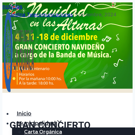
Saltar
noticias
al
Por
andina Telecomunicaciones
3 diciembre, 2024
contenido
Inicio
GRAN CONCIERTO
Municipalidad
Carta Orgánica