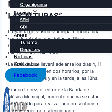
NAVIDEÑO “NAVIDAD EN
Organigrama
Servicio
LAS ALTURAS”
SEM
GDI
La Banda de Música Municipal brindará una
Áreas
serie de retretas navideñas en Plaza
Turismo
Centenario a partir del día de mañana,
Deportes
miércoles 4 de diciembre.
Noticias
Contactos
La actividad se llevará adelante los días 4, 11
y 18 de diciembre en dos horarios, por la
Facebook
mañana a las 10hs y en la tarde, a las 18hs.
Franco López, director de la Banda de
Música Municipal, comentó que ya se están
preparando para realizar una presentación
con un repertorio seleccionado