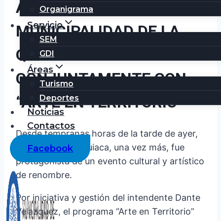
ARTÍSTICA DE LA
Organigrama
Servicio
MUNICIPALIDAD DE LA
SEM
QUIACA
GDI
Áreas
CONJUNTAMENTE CON
Turismo
“ARTE EN TERRITORIO”
Deportes
Noticias
Contactos
Desde tempranas horas de la tarde de ayer,
la ciudad de La Quiaca, una vez más, fue
Facebook
protagonista de un evento cultural y artístico
de renombre.
Por iniciativa y gestión del intendente Dante
Velazquez, el programa “Arte en Territorio”