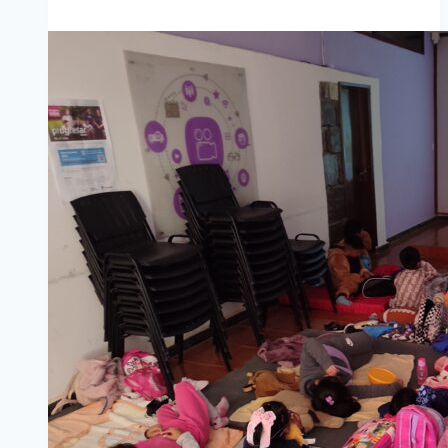
GESTIONES
PARA
LA
REGULARIZACIÓN
DE
PROPIEDADES
EN
EL
BARRIO
PERPETUO
SOCORRO