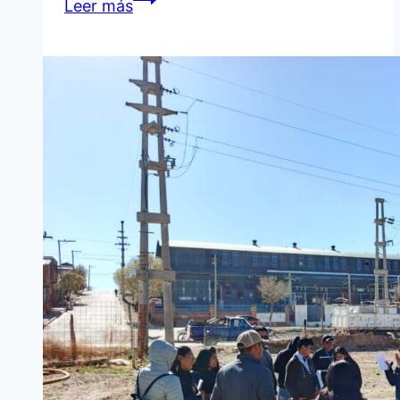
Leer más
QUIACA
TIENDE
VÍNCULOS
CON
LA
UNIVERSIDAD
ARTURO
PRAT
DE
CHILE