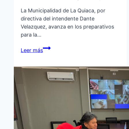
La Municipalidad de La Quiaca, por
directiva del intendente Dante
Velazquez, avanza en los preparativos
para la…
REFUERZAN
Leer más
ILUMINACIÓN
Y
LIMPIEZA
EN
LA
MANKA
FIESTA