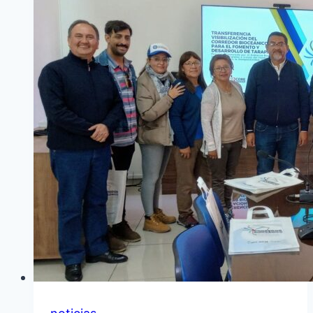
CLAVE
EN
BARRIOS
ESPERANZA
Y
DISTINTOS
SECTORES
DE
LA
QUIACA