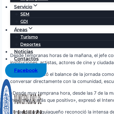
Servicio
SEM
GDI
Áreas
El Intendente Dante Velazquez culminó una exte
Turismo
gestión de «puertas abiertas» y el diálogo direc
Deportes
Noticias
Desde tempranas horas de la mañana, el jefe com
Contactos
instituciones, artistas, actores de cine y ciuda
Facebook
Velázquez calificó el balance de la jornada com
conversar directamente con la comunidad, esc
«Desde muy temprana hora, desde las 7 de la m
muy, muy, y más que positivo», expresó el Intende
El mandatario quiaqueño reconoció la intensa de