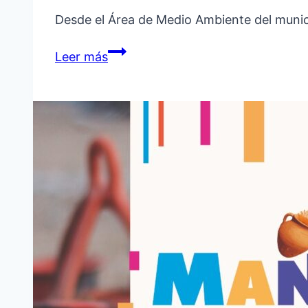
Desde el Área de Medio Ambiente del munic
CONTINÚA
Leer más
LA
VENTA
DE
PLANTINES
EN
EL
CEAR