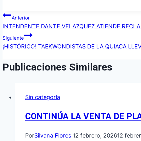
Navegación
Anterior
INTENDENTE DANTE VELAZQUEZ ATIENDE RECLA
de
Siguiente
entradas
¡HISTÓRICO! TAEKWONDISTAS DE LA QUIACA LL
Publicaciones Similares
Sin categoría
CONTINÚA LA VENTA DE PL
Por
Silvana Flores
12 febrero, 2026
12 febre