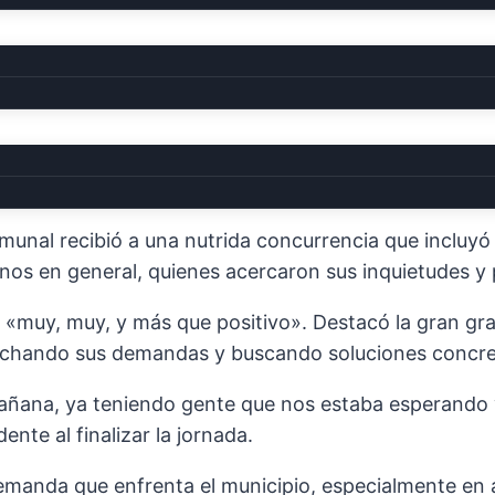
nsa y fructífera jornada de audiencias este miércol
to con los vecinos de La Quiaca.
unal recibió a una nutrida concurrencia que incluyó
danos en general, quienes acercaron sus inquietudes y
o «muy, muy, y más que positivo». Destacó la gran gra
uchando sus demandas y buscando soluciones concre
añana, ya teniendo gente que nos estaba esperando y
nte al finalizar la jornada.
manda que enfrenta el municipio, especialmente en ár