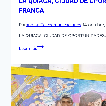
LA QUIACA, CIUDAD DE OPO
FRANCA
Por
andina Telecomunicaciones
14 octubre
LA QUIACA, CIUDAD DE OPORTUNIDADES: 
LA
Leer más
QUIACA,
CIUDAD
DE
OPORTUNIDADES:
MANKA
FIESTA,
CORREDOR
BIOCEÁNICO
Y