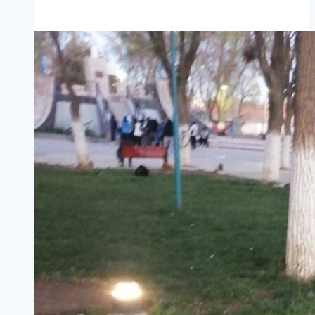
QUE
TRANSFORMAN:
EL
MUNICIPIO
MEJORA
EL
INGRESO
AL
PUENTE
INTERNACIONAL