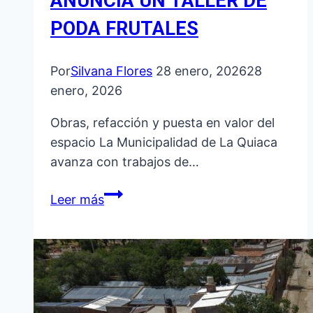
ANUNCIA UN TALLER DE
PODA FRUTALES
Por
Silvana Flores
28 enero, 2026
28
enero, 2026
Obras, refacción y puesta en valor del
espacio La Municipalidad de La Quiaca
avanza con trabajos de…
AVANZAN
Leer más
LAS
MEJORAS
EN
EL
CAMPING
MUNICIPAL