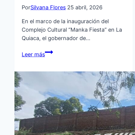
Por
Silvana Flores
25 abril, 2026
En el marco de la inauguración del
Complejo Cultural “Manka Fiesta” en La
Quiaca, el gobernador de…
SADIR:
Leer más
“ESTA
OBRA
ES
UN
ORGULLO
PARA
JUJUY
Y
TODA