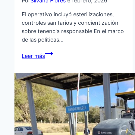
Por
Silvana Flores
6 febrero, 2026
El operativo incluyó esterilizaciones,
controles sanitarios y concientización
sobre tenencia responsable En el marco
de las políticas…
GESTIÓN
Leer más
MUNICIPAL
FORTALECE
LA
PREVENCIÓN
SANITARIA
CON
OPERATIVOS
GRATUITOS
PARA