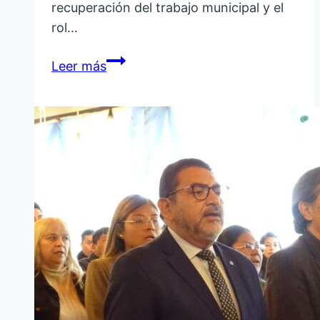
recuperación del trabajo municipal y el
rol…
CONCLUYÓ
Leer más
EL
VACIADO
FINAL
DE
LA
LOSA
DEL
CENTRO
CULTURAL,
UNA
OBRA
EMBLEMÁTICA