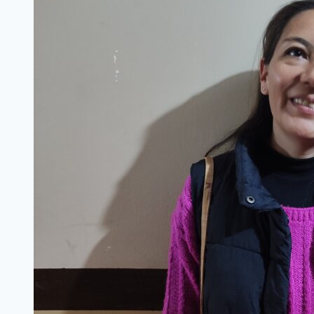
ASFALTO»;
VELAZQUEZ
REDOBLA
LA
APUESTA
Y
PONE
A
LA
RUTA
9
EN
LA
AGENDA
NACIONAL
DESDE