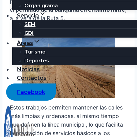
público, la Municipalidad de La Quiaca realizó
Organigrama
el
perfilado de la banquina en el barrio Mitre
,
Servicio
a la vera de la Ruta 5.
SEM
GDI
Áreas
Turismo
Deportes
Noticias
Contactos
Facebook
Estos trabajos permiten mantener las calles
más limpias y ordenadas, al mismo tiempo
que definen la línea municipal, lo que facilita
la prestación de servicios básicos a los