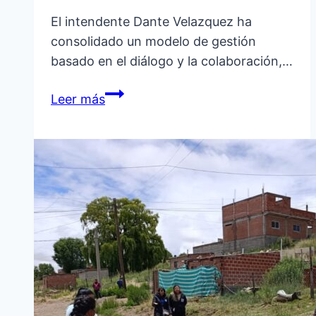
El intendente Dante Velazquez ha
consolidado un modelo de gestión
basado en el diálogo y la colaboración,…
EL
Leer más
MUNICIPIO
DE
PUERTAS
ABIERTAS
TURISMO
POR
NUESTROS
QUIAQUEÑOS