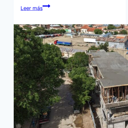
EL
Leer más
VÓLEY
JUJEÑO
BUSCA
POTENCIAR
LA
FRONTERA
CAPACITACIONES,
BECAS
Y
PROYECTOS
PARA
LA
QUIACA