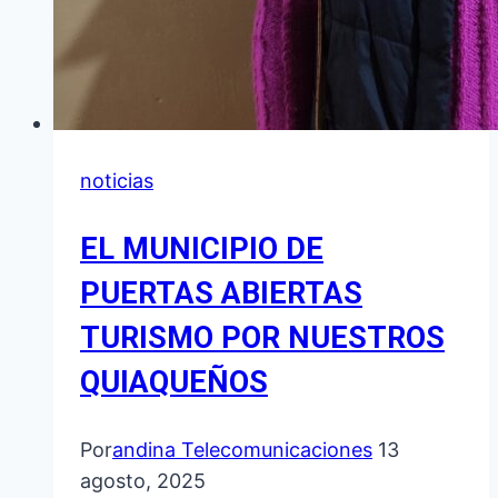
LA
QUIACA
noticias
EL MUNICIPIO DE
PUERTAS ABIERTAS
TURISMO POR NUESTROS
QUIAQUEÑOS
Por
andina Telecomunicaciones
13
agosto, 2025