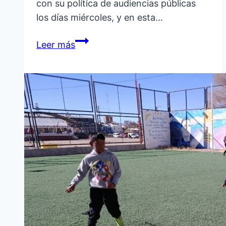
con su política de audiencias públicas
los días miércoles, y en esta…
REUNIÓN
Leer más
EXITOSA
ENTRE
EL
INTENDENTE
Y
LOS
VECINOS
DEL
BARRIO
SAN
MARTÍN