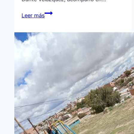
LA
Leer más
MUNICIPALIDAD
ACOMPAÑÓ
EL
INICIO
DE
LA
EXPO
AGRO
EDUCATIVA
DE
CIENEGUILLA
Y
YAVI