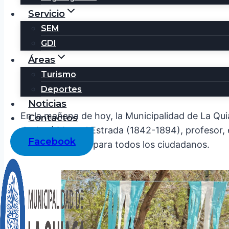
Servicio
SEM
GDI
Áreas
Turismo
ACTO POR EL DÍA DEL PRO
Deportes
Noticias
En la mañana de hoy, la Municipalidad de La Quia
Contactos
de José Manuel Estrada (1842-1894), profesor, e
Facebook
de la enseñanza para todos los ciudadanos.